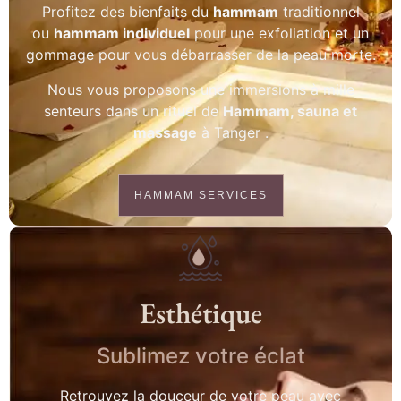
Profitez des bienfaits du
hammam
traditionnel
ou
hammam individuel
pour une exfoliation et un
gommage pour vous débarrasser de la peau morte.
Nous vous proposons une immersions à mille
senteurs dans un rituel de
Hammam, sauna et
massage
à Tanger .
HAMMAM SERVICES
Esthétique
Sublimez votre éclat
Retrouvez la douceur de votre peau avec