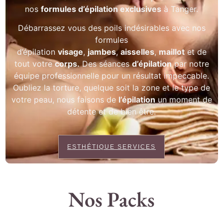
nos
formules d’épilation exclusives
à Tanger.
Débarrassez vous des poils indésirables avec nos
formules
d’épilation
visage
,
jambes
,
aisselles
,
maillot
et de
tout votre
corps.
Des séances
d’épilation
par notre
équipe professionnelle pour un résultat impeccable.
Oubliez la torture, quelque soit la zone et le type de
votre peau, nous faisons de
l’épilation
un moment de
détente et de bien être.
ESTHÉTIQUE SERVICES
Nos Packs