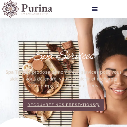
Spa Services
Spa Tanger
propose de nombreux services pour vous
aider à vous détendre, vous rafraîchir et recharger
votre corps, de la tête aux pieds.
DÉCOUVREZ NOS PRESTATIONS